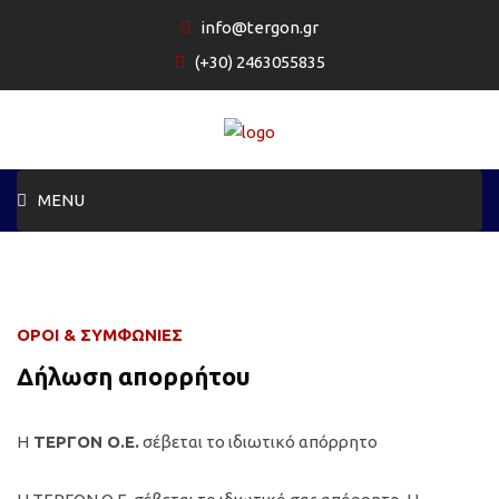
info@tergon.gr
(+30) 2463055835
MENU
Αρχική
Προφίλ
ΟΡΟΙ & ΣΥΜΦΩΝΙΕΣ
Δραστηριότητες
Δήλωση απορρήτου
Portfolio
Η
ΤΕΡΓΟΝ Ο.Ε.
σέβεται το ιδιωτικό απόρρητο
Πιστοποιήσεις